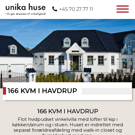
+45 70 27 77 11
VELKOMMEN
PROFIL
AKTUELLE PROJEKTER
TIDLIGERE PROJEKTER
166 KVM I HAVDRUP
166 KVM I HAVDRUP
Flot hvidpudset vinkelvilla med lofter til kip i
køkken/alrum og i stuen. Huset er indrettet med
separat
forældreafdeling med walk-in closet og