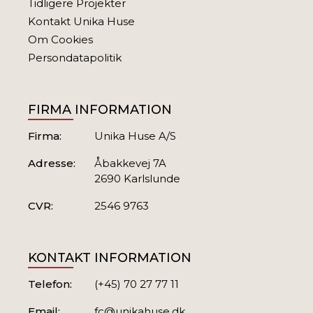
Tidligere Projekter
Kontakt Unika Huse
RUSTIKHUSE
Om Cookies
Persondatapolitik
FIRMA INFORMATION
Firma:
Unika Huse A/S
Adresse:
Åbakkevej 7A
2690 Karlslunde
CVR:
2546 9763
450 KVM I KARLSLUNDE
KONTAKT INFORMATION
Telefon:
(+45) 70 27 77 11
Email:
fc@unikahuse.dk