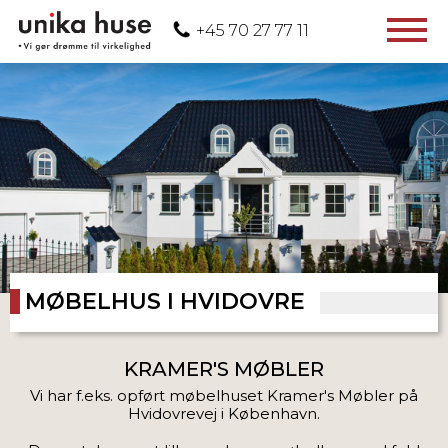
+45 70 27 77 11
VELKOMMEN
PROFIL
AKTUELLE PROJEKTER
TIDLIGERE PROJEKTER
MØBELHUS I HVIDOVRE
KRAMER'S MØBLER
Vi har f.eks. opført møbelhuset Kramer's Møbler på
Hvidovrevej i København.